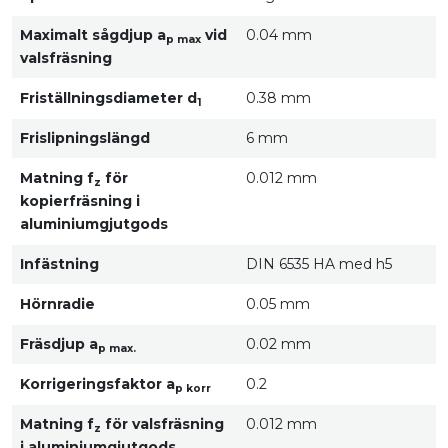
Maximalt sågdjup a
vid
0.04 mm
p max
valsfräsning
Friställningsdiameter d
0.38 mm
1
Frislipningslängd
6 mm
Matning f
för
0.012 mm
z
kopierfräsning i
aluminiumgjutgods
Infästning
DIN 6535 HA med h5
Hörnradie
0.05 mm
Fräsdjup a
0.02 mm
p max.
Korrigeringsfaktor a
0.2
p korr
Matning f
för valsfräsning
0.012 mm
z
i aluminiumgjutgods