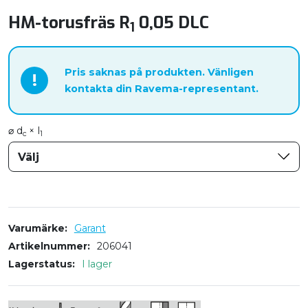
HM-torusfräs R
0,05 DLC
1
Pris saknas på produkten. Vänligen
!
kontakta din Ravema-representant.
⌀ d
× l
c
1
Välj
Varumärke
Garant
Artikelnummer
206041
Lagerstatus
I lager