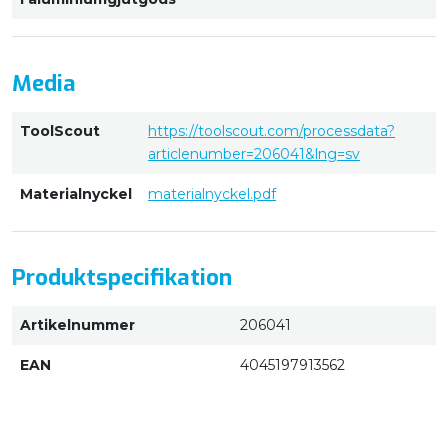
Media
ToolScout
https://toolscout.com/processdata?
articlenumber=206041&lng=sv
Materialnyckel
materialnyckel.pdf
Produktspecifikation
Artikelnummer
206041
EAN
4045197913562