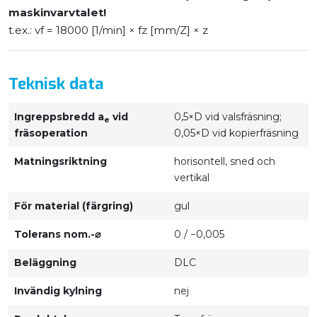
maskinvarvtalet!
t.ex.: vf = 18000 [1/min] × fz [mm/Z] × z
Teknisk data
Ingreppsbredd a
vid
0,5×D vid valsfräsning;
e
fräsoperation
0,05×D vid kopierfräsning
Matningsriktning
horisontell, sned och
vertikal
För material (färgring)
gul
Tolerans nom.-⌀
0 / −0,005
Beläggning
DLC
Invändig kylning
nej