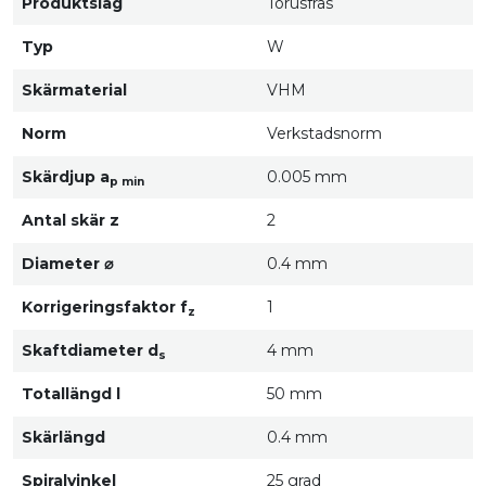
Produktslag
Torusfräs
Typ
W
Skärmaterial
VHM
Norm
Verkstadsnorm
Skärdjup a
0.005 mm
p min
Antal skär z
2
Diameter ⌀
0.4 mm
Korrigeringsfaktor f
1
z
Skaftdiameter d
4 mm
s
Totallängd l
50 mm
Skärlängd
0.4 mm
Spiralvinkel
25 grad