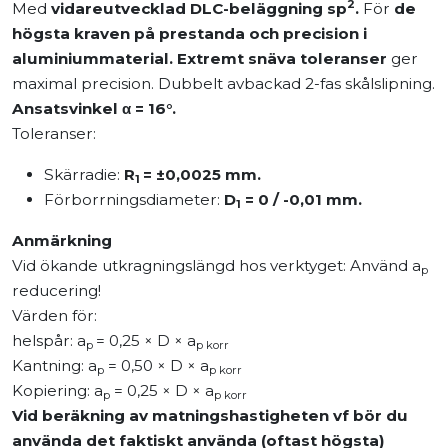
2
Med
vidareutvecklad DLC-beläggning sp
.
För
de
högsta kraven på prestanda och precision i
aluminiummaterial.
Extremt snäva toleranser
ger
maximal precision. Dubbelt avbackad 2-fas skålslipning.
Ansatsvinkel α = 16°.
Toleranser:
Skärradie:
R
= ±0,0025 mm.
1
Förborrningsdiameter:
D
= 0 / -0,01 mm.
1
Anmärkning
Vid ökande utkragningslängd hos verktyget: Använd a
p
reducering!
Värden för:
helspår: a
= 0,25 × D × a
p
p korr
Kantning: a
= 0,50 × D × a
p
p korr
Kopiering: a
= 0,25 × D × a
p
p korr
Vid beräkning av matningshastigheten vf bör du
använda det faktiskt använda (oftast högsta)