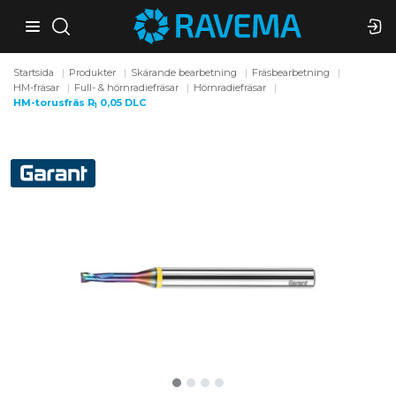
Startsida
Produkter
Skärande bearbetning
Fräsbearbetning
HM-fräsar
Full- & hörnradiefräsar
Hörnradiefräsar
HM-torusfräs R
0,05 DLC
1