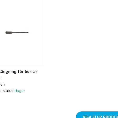
längning för borrar
h
270
erstatus:
I lager
VISA FLER PRODU