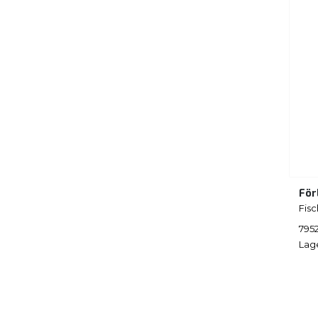
För
Fisc
795
Lag