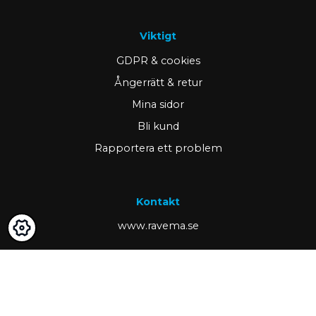
Viktigt
GDPR & cookies
Ångerrätt & retur
Mina sidor
Bli kund
Rapportera ett problem
Kontakt
www.ravema.se
+46 370 489 00
kund@ravema.se
Margretelundsvägen 1