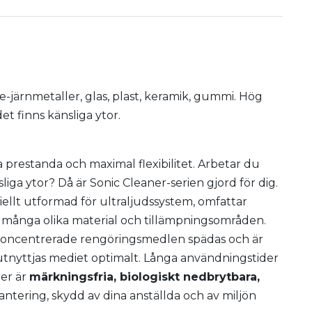
e-järnmetaller, glas, plast, keramik, gummi. Hög
et finns känsliga ytor.
a prestanda och maximal flexibilitet. Arbetar du
a ytor? Då är Sonic Cleaner-serien gjord för dig.
ellt utformad för ultraljudssystem, omfattar
r många olika material och tillämpningsområden.
gkoncentrerade rengöringsmedlen spädas och är
 utnyttjas mediet optimalt. Långa användningstider
ner är
märkningsfria, biologiskt nedbrytbara,
ntering, skydd av dina anställda och av miljön