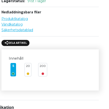
Lagerstatus
91st I lager
Nedladdningsbara filer
Produktkatalog
Vändkatalog
Säkerhetsdatablad
DELA ARTIKEL
Innehåll
5
20
200
ikation