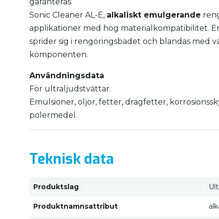
garanteras.
Sonic Cleaner AL-E,
alkaliskt emulgerande
reng
applikationer med hög materialkompatibilitet.
sprider sig i rengöringsbadet och blandas med vä
komponenten.
Användningsdata
För ultraljudstvättar.
Emulsioner, oljor, fetter, dragfetter, korrosions
polermedel.
Teknisk data
Produktslag
Ul
Produktnamnsattribut
al