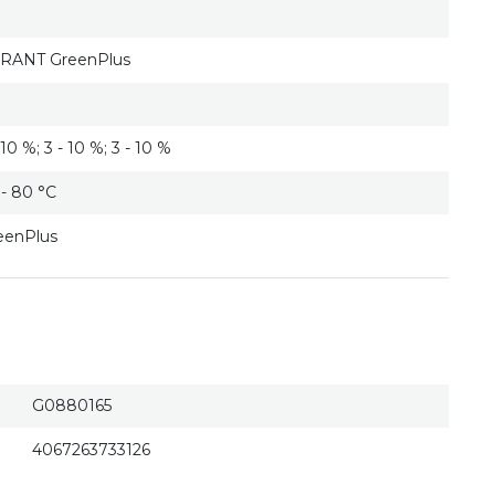
RANT GreenPlus
 10 %; 3 - 10 %; 3 - 10 %
 - 80 °C
eenPlus
G0880165
4067263733126