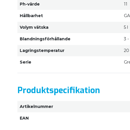
Ph-värde
11
Hållbarhet
GA
Volym vätska
5 l
Blandningsförhållande
3 -
Lagringstemperatur
20
Serie
Gr
Produktspecifikation
Artikelnummer
EAN