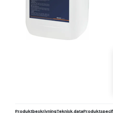
Produktbeskrivning
Teknisk data
Produktspecif