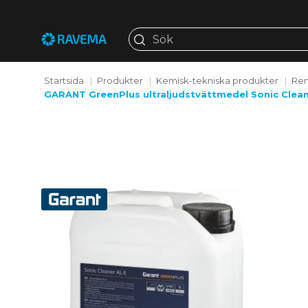
Startsida
Produkter
Kemisk-tekniska produkter
Ren
GARANT GreenPlus ultraljudstvättmedel Sonic Clean