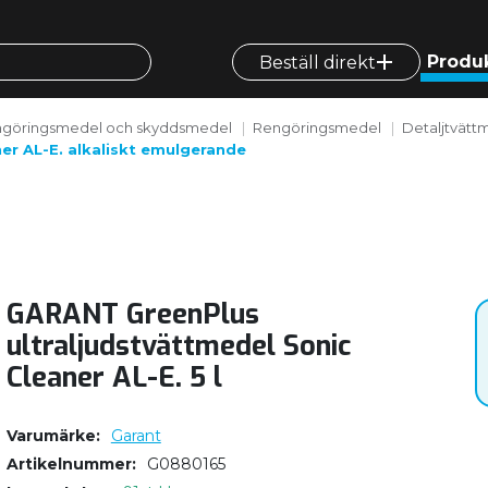
Produ
Beställ direkt
göringsmedel och skyddsmedel
Rengöringsmedel
Detaljtvätt
er AL-E. alkaliskt emulgerande
GARANT GreenPlus
ultraljudstvättmedel Sonic
Cleaner AL-E. 5 l
Varumärke
Garant
Artikelnummer
G0880165