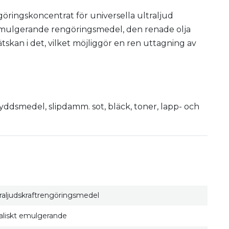
öringskoncentrat för universella ultraljud
 Emulgerande rengöringsmedel, den renade olja
tskan i det, vilket möjliggör en ren uttagning av
skyddsmedel, slipdamm. sot, bläck, toner, lapp- och
traljudskraftrengöringsmedel
kaliskt emulgerande