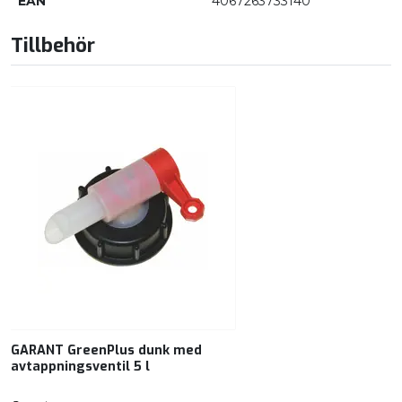
EAN
4067263733140
Tillbehör
GARANT GreenPlus dunk med
avtappningsventil 5 l