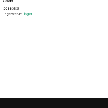
Garant
G0880105
Lagerstatus:
I lager