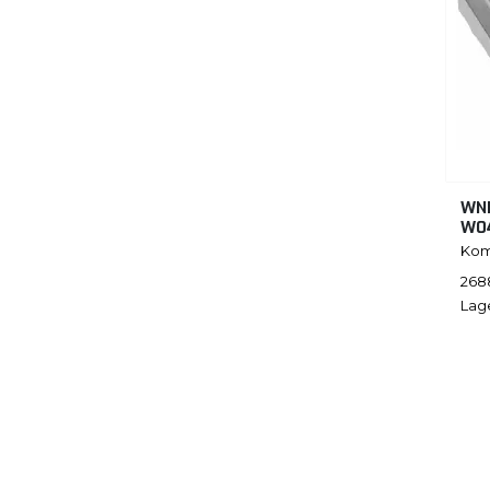
WNH
W0
Kom
268
Lag