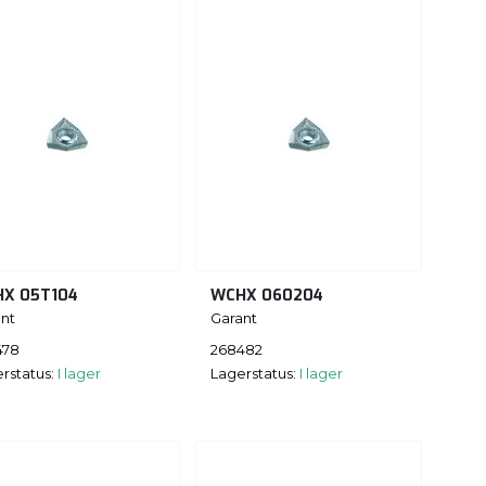
X 05T104
WCHX 060204
nt
Garant
478
268482
rstatus:
I lager
Lagerstatus:
I lager