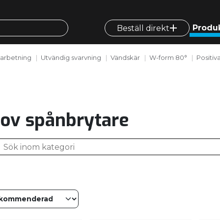
Produ
Beställ direkt
arbetning
Utvändig svarvning
Vändskär
W-form 80°
Positiv
ov spånbrytare