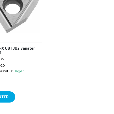
X 08T302 vänster
0
et
920
rstatus:
I lager
KTER