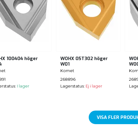
X 100404 höger
WOHX 05T302 höger
WOH
4
W01
W0
et
Komet
Kom
891
268896
268
erstatus:
I lager
Lagerstatus:
Ej i lager
Lage
VISA FLER PRODU