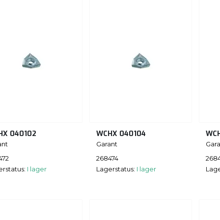
HX 040102
WCHX 040104
WCH
ant
Garant
Gara
472
268474
268
erstatus:
I lager
Lagerstatus:
I lager
Lage