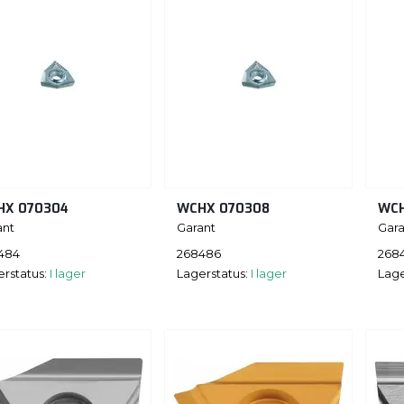
HX 070304
WCHX 070308
WCH
ant
Garant
Gara
484
268486
268
erstatus:
I lager
Lagerstatus:
I lager
Lage