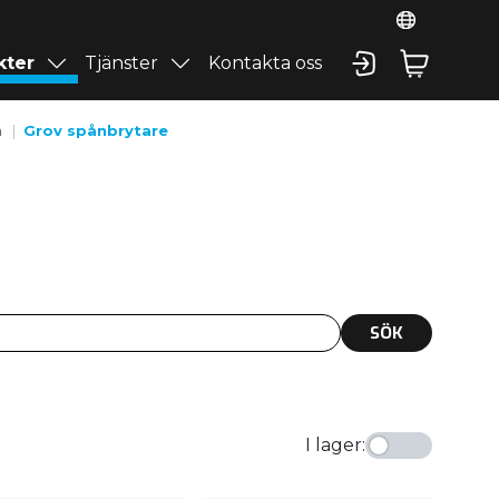
kter
Tjänster
Kontakta oss
a
Grov spånbrytare
SÖK
I lager
: