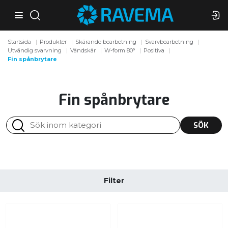
Startsida
Produkter
Skärande bearbetning
Svarvbearbetning
Utvändig svarvning
Vändskär
W-form 80°
Positiva
Fin spånbrytare
Fin spånbrytare
SÖK
Filter