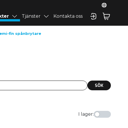
kter
Tjänster
Kontakta oss
emi-fin spånbrytare
SÖK
I lager
: