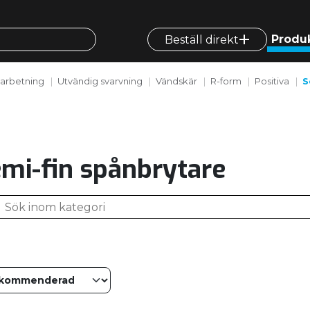
Produ
Beställ direkt
arbetning
Utvändig svarvning
Vändskär
R-form
Positiva
S
mi-fin spånbrytare