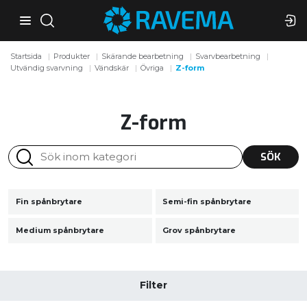
Startsida
Produkter
Skärande bearbetning
Svarvbearbetning
Utvändig svarvning
Vändskär
Övriga
Z-form
Z-form
SÖK
Fin spånbrytare
Semi-fin spånbrytare
Medium spånbrytare
Grov spånbrytare
Filter