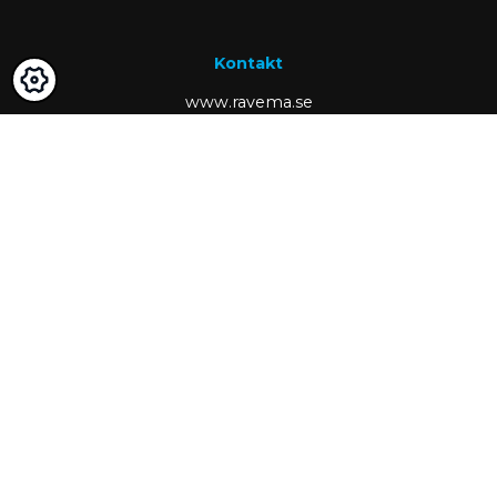
Kontakt
www.ravema.se
+46 370 489 00
kund@ravema.se
Margretelundsvägen 1
SE-331 34 Värnamo
Box 423
Partner of