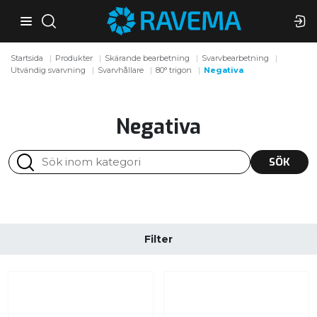
Startsida
Produkter
Skärande bearbetning
Svarvbearbetning
Utvändig svarvning
Svarvhållare
80° trigon
Negativa
Negativa
SÖK
Filter