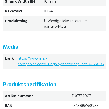
Shank Width (B)
10 mm
Paketvikt
0.124
Produktslag
Utvändiga icke-roterande
gängverktyg
Media
Länk
https://www.imc-
companies.com/Tungaloy/tcat/e.asp?cat=6734003
Produktspecifikation
Artikelnummer
TU6734003
EAN
4543885758735