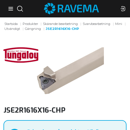
Startsida
Produkter
Skärande bearbetning
Svarvbearbetning
Mini
Utvändigt
Gängning
JSE2R1616X16-CHP
JSE2R1616X16-CHP