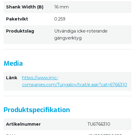
Shank Width (B)
16 mm
Paketvikt
0.259
Produktslag
Utvändiga icke-roterande
gängverktyg
Media
Länk
https://www.imc-
companies.com/Tungaloy/tcat/e.asp?cat=6766310
Produktspecifikation
Artikelnummer
TU6766310