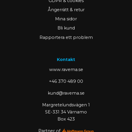
GDPR & cookies
Ångerrätt & retur
Mina sidor
Bli kund
Rapportera ett problem
Kontakt
www.ravema.se
+46 370 489 00
kund@ravema.se
Margretelundsvägen 1
SE-331 34 Värnamo
Box 423
Partner of