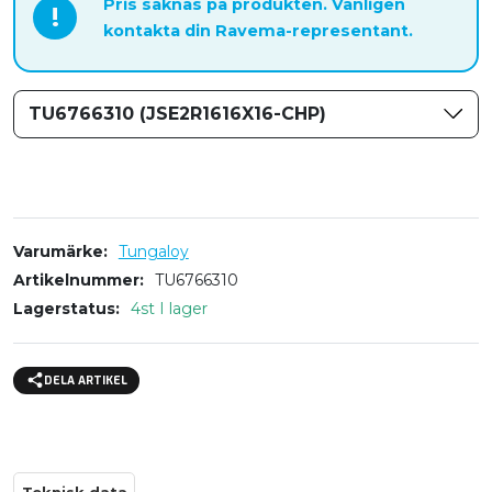
Pris saknas på produkten. Vänligen
!
kontakta din Ravema-representant.
TU6766310 (JSE2R1616X16-CHP)
Varumärke
Tungaloy
Artikelnummer
TU6766310
Lagerstatus
4st I lager
DELA ARTIKEL