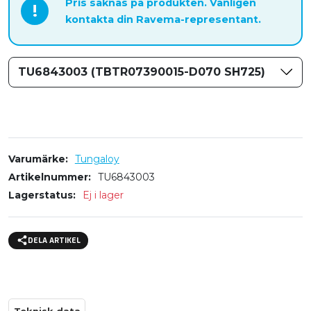
Pris saknas på produkten. Vänligen
!
kontakta din Ravema-representant.
TU6843003 (TBTR07390015-D070 SH725)
Varumärke
Tungaloy
Artikelnummer
TU6843003
Lagerstatus
Ej i lager
DELA ARTIKEL