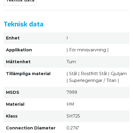
Teknisk data
Teknisk data
Enhet
I
Applikation
| För minisvarvning |
Måttenhet
Tum
Tillämpliga material
| Stål | Rostfritt Stål | Gjutjärn
| Superlegeringar / Titan |
MSDS
7999
Material
HM
Klass
SH725
Connection Diameter
0.276"