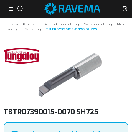
Startsida
Produkter
Skärande bearbetning
Svarvbearbetning
Mini
Invändigt
Svarvning
TBTR07390015-D070 SH725
TBTR07390015-D070 SH725