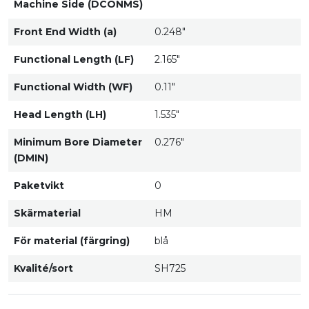
Machine Side (DCONMS)
Front End Width (a)
0.248"
Functional Length (LF)
2.165"
Functional Width (WF)
0.11"
Head Length (LH)
1.535"
Minimum Bore Diameter
0.276"
(DMIN)
Paketvikt
0
Skärmaterial
HM
För material (färgring)
blå
Kvalité/sort
SH725