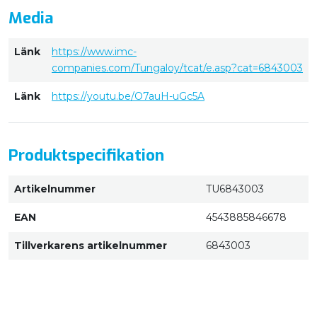
Media
Länk
https://www.imc-
companies.com/Tungaloy/tcat/e.asp?cat=6843003
Länk
https://youtu.be/O7auH-uGc5A
Produktspecifikation
Artikelnummer
TU6843003
EAN
4543885846678
Tillverkarens artikelnummer
6843003