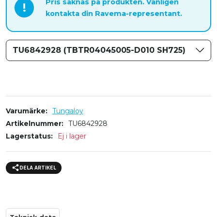
Pris saknas på produkten. Vänligen
!
kontakta din Ravema-representant.
TU6842928 (TBTR04045005-D010 SH725)
Varumärke
Tungaloy
Artikelnummer
TU6842928
Lagerstatus
Ej i lager
DELA ARTIKEL