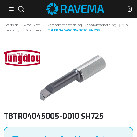
Startsida
Produkter
Skärande bearbetning
Svarvbearbetning
Mini
Invändigt
Svarvning
TBTR04045005-D010 SH725
TBTR04045005-D010 SH725