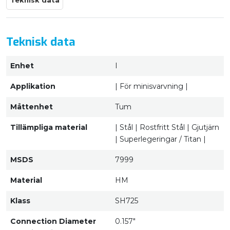
Teknisk data
Teknisk data
Enhet
I
Applikation
| För minisvarvning |
Måttenhet
Tum
Tillämpliga material
| Stål | Rostfritt Stål | Gjutjärn
| Superlegeringar / Titan |
MSDS
7999
Material
HM
Klass
SH725
Connection Diameter
0.157"