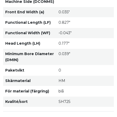
Machine Side (DCONMS)
Front End Width (a)
0.035"
Functional Length (LF)
0.827"
Functional Width (WF)
-0.043"
Head Length (LH)
0.177"
Minimum Bore Diameter
0.039"
(DMIN)
Paketvikt
0
Skärmaterial
HM
För material (färgring)
blå
Kvalité/sort
SH725