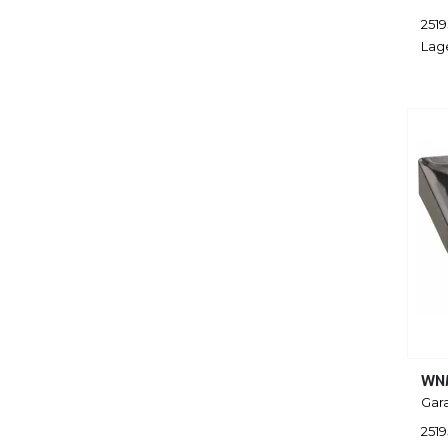
251
Lag
WN
Gar
251