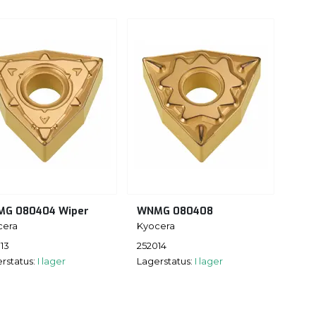
G 080404 Wiper
WNMG 080408
cera
Kyocera
13
252014
rstatus:
I lager
Lagerstatus:
I lager