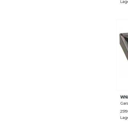
Lag
WN
Gar
251
Lag