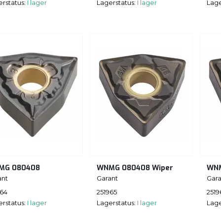
erstatus:
I lager
Lagerstatus:
I lager
Lage
MG 080408
WNMG 080408 Wiper
WNM
ant
Garant
Gara
964
251965
2519
erstatus:
I lager
Lagerstatus:
I lager
Lage