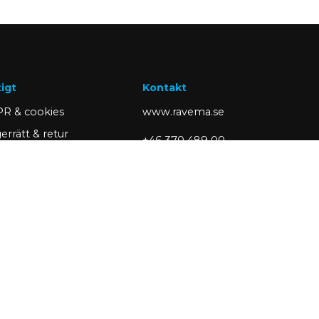
tigt
Kontakt
R & cookies
www.ravema.se
errätt & retur
+46 370 489 00
a sidor
kund@ravema.se
 kund
Margretelundsvägen 1
portera ett problem
SE-331 34 Värnamo
Box 423
Partner of