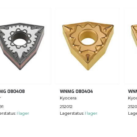
MG 080408
WNMG 080404
WNM
r
Kyocera
Kyo
91
252012
2520
erstatus:
I lager
Lagerstatus:
I lager
Lage