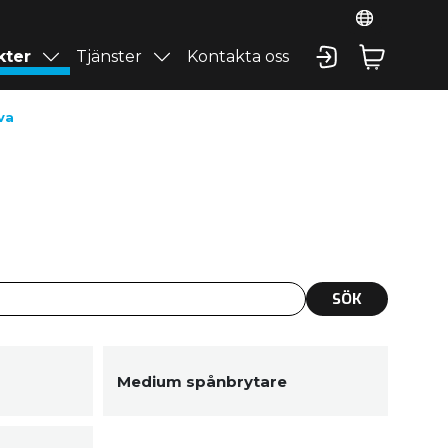
kter
Tjänster
Kontakta oss
va
SÖK
Medium spånbrytare