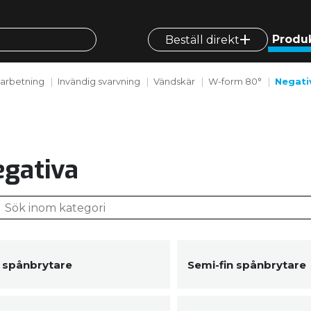
Produ
Beställ direkt
arbetning
Invändig svarvning
Vändskär
W-form 80°
Negati
gativa
n spånbrytare
Semi-fin spånbrytare