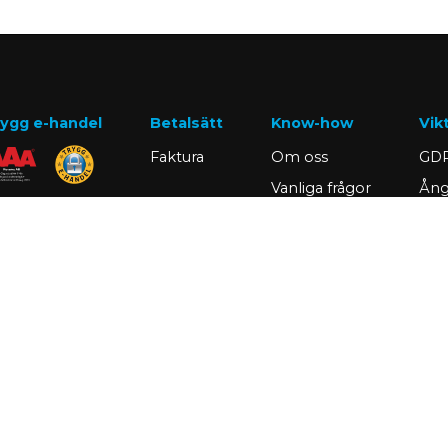
ygg e-handel
Betalsätt
Know-how
Vik
Faktura
Om oss
GDP
Vanliga frågor
Ång
Nyheter
Min
Kunskap
Bli
Kundcase
Rap