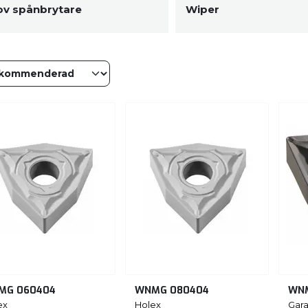
ov spånbrytare
Wiper
MG 060404
WNMG 080404
WN
ex
Holex
Gara