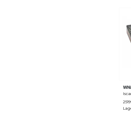
WN
Isca
2519
Lag