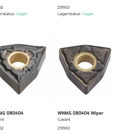
52
251953
rstatus:
I lager
Lagerstatus:
I lager
MG 080404
WNMG 080404 Wiper
nt
Garant
62
251963