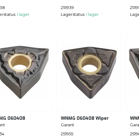
938
251939
2519
erstatus:
I lager
Lagerstatus:
I lager
Lage
MG 060408
WNMG 060408 Wiper
WN
ant
Garant
Gara
954
251955
2519