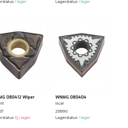
rstatus:
I lager
Lagerstatus:
I lager
G 080412 Wiper
WNMG 080404
nt
Iscar
67
251990
rstatus:
Ej i lager
Lagerstatus:
I lager