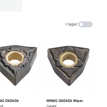
I lager
:
MG 060404
WNMG 060404 Wiper
nt
Garant