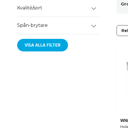
Gr
Kvalité/sort
Spån-brytare
VISA ALLA FILTER
WN
Hol