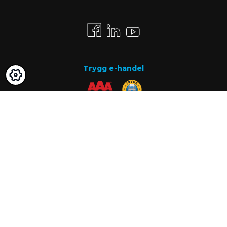
Trygg e-handel
Betalsätt
Faktura
Know-how
Om oss