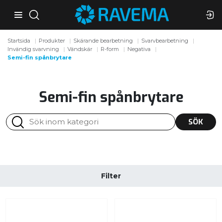
Startsida
Produkter
Skärande bearbetning
Svarvbearbetning
Invändig svarvning
Vändskär
R-form
Negativa
Semi-fin spånbrytare
Semi-fin spånbrytare
SÖK
Filter