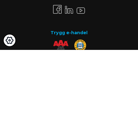
Trygg e-handel
Betalsätt
Faktura
Know-how
Om oss
Vanliga frågor