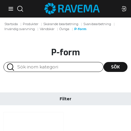
Startsida
Produkter
Skärande bearbetning
Svarvbearbetning
Invändig svarvning
Vändskär
Övriga
P-form
P-form
SÖK
Filter