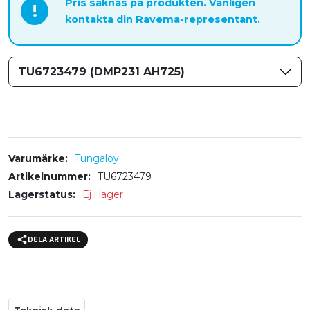
Pris saknas på produkten. Vänligen
!
kontakta din Ravema-representant.
TU6723479 (DMP231 AH725)
Varumärke
Tungaloy
Artikelnummer
TU6723479
Lagerstatus
Ej i lager
DELA ARTIKEL