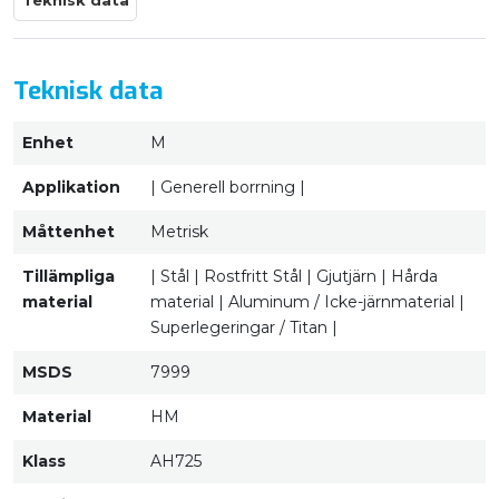
Teknisk data
Teknisk data
Enhet
M
Applikation
| Generell borrning |
Måttenhet
Metrisk
Tillämpliga
| Stål | Rostfritt Stål | Gjutjärn | Hårda
material
material | Aluminum / Icke-järnmaterial |
Superlegeringar / Titan |
MSDS
7999
Material
HM
Klass
AH725