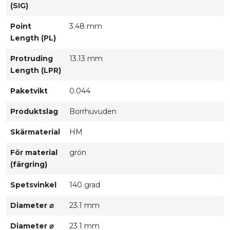
(SIG)
Point
3.48 mm
Length (PL)
Protruding
13.13 mm
Length (LPR)
Paketvikt
0.044
Produktslag
Borrhuvuden
Skärmaterial
HM
För material
grön
(färgring)
Spetsvinkel
140 grad
Diameter ⌀
23.1 mm
Diameter ⌀
23.1 mm