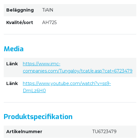
Beläggning
TiAlN
Kvalité/sort
AH725
Media
Länk
https://www.imc-
companies.com/Tungaloy/tcat/e.asp?cat=6723479
Länk
https://www.youtube.com/watch?v=ss9-
DmLz6H0
Produktspecifikation
Artikelnummer
TU6723479