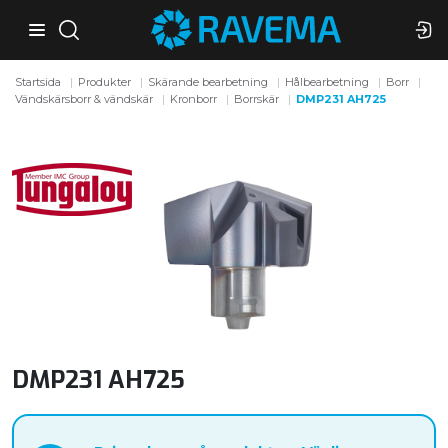
Startsida
Produkter
Skärande bearbetning
Hålbearbetning
Borr
Vändskärsborr & vändskär
Kronborr
Borrskär
DMP231 AH725
DMP231 AH725