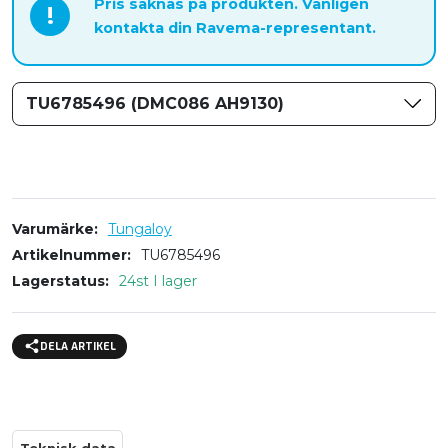
Pris saknas på produkten. Vänligen
!
kontakta din Ravema-representant.
TU6785496 (DMC086 AH9130)
Varumärke
Tungaloy
Artikelnummer
TU6785496
Lagerstatus
24st I lager
DELA ARTIKEL