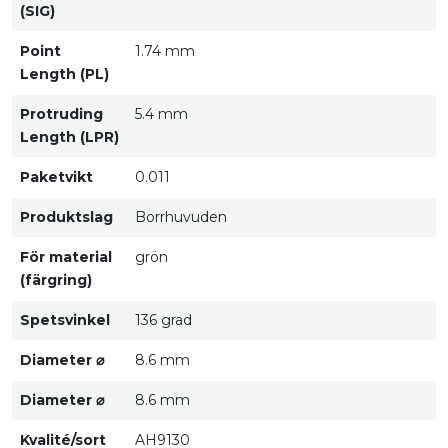
(SIG)
Point
1.74 mm
Length (PL)
Protruding
5.4 mm
Length (LPR)
Paketvikt
0.011
Produktslag
Borrhuvuden
För material
grön
(färgring)
Spetsvinkel
136 grad
Diameter ⌀
8.6 mm
Diameter ⌀
8.6 mm
Kvalité/sort
AH9130