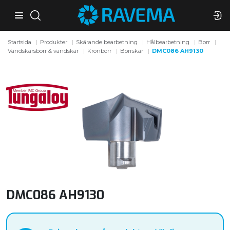
Startsida
Produkter
Skärande bearbetning
Hålbearbetning
Borr
Vändskärsborr & vändskär
Kronborr
Borrskär
DMC086 AH9130
DMC086 AH9130