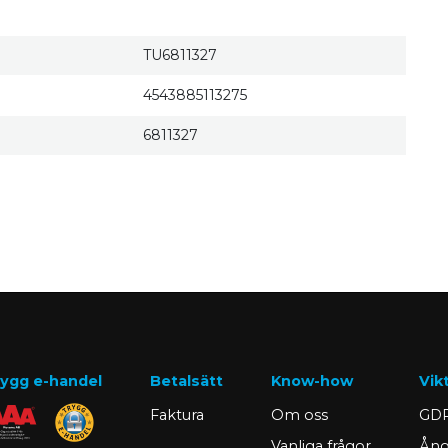
TU6811327
4543885113275
6811327
ygg e-handel
Betalsätt
Know-how
Vik
Faktura
Om oss
GDP
Vanliga frågor
Ång