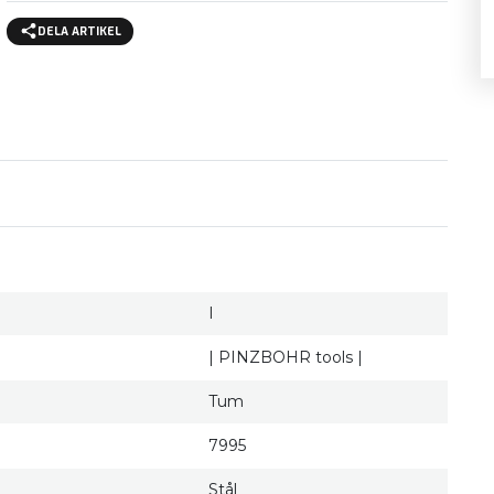
DELA ARTIKEL
I
| PINZBOHR tools |
Tum
7995
Stål