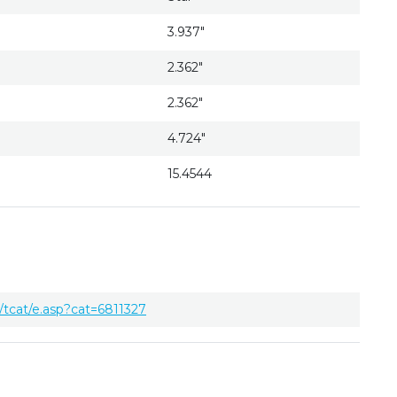
3.937"
2.362"
2.362"
4.724"
15.4544
tcat/e.asp?cat=6811327