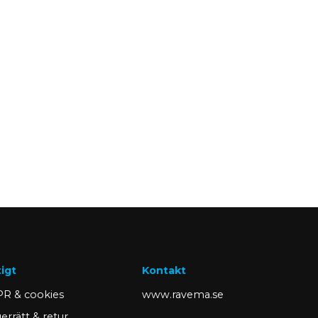
tigt
Kontakt
R & cookies
www.ravema.se
errätt & retur