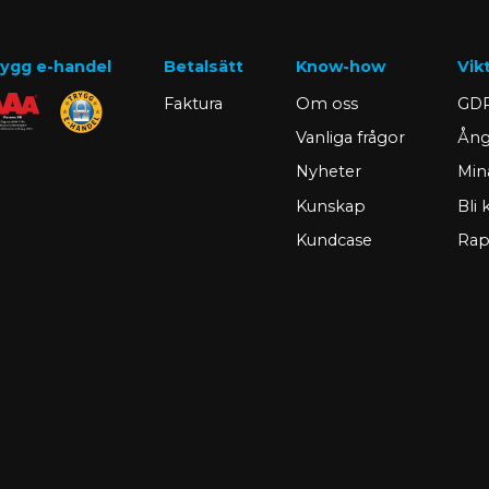
ygg e-handel
Betalsätt
Know-how
Vik
Faktura
Om oss
GDP
Vanliga frågor
Ång
Nyheter
Min
Kunskap
Bli
Kundcase
Rap