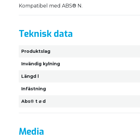
Kompatibel med ABS® N.
Teknisk data
Produktslag
Invändig kylning
Längd l
Infästning
Abs® t ⌀ d
Media