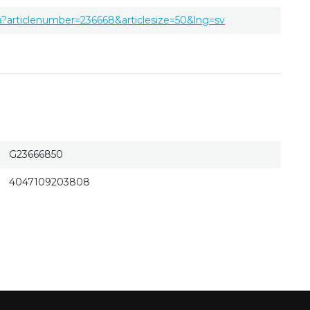
a?articlenumber=236668&articlesize=50&lng=sv
G23666850
4047109203808