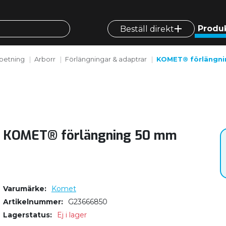
Produ
Beställ direkt
betning
Arborr
Förlängningar & adaptrar
KOMET® förlängni
KOMET® förlängning 50 mm
Varumärke
Komet
Artikelnummer
G23666850
Lagerstatus
Ej i lager