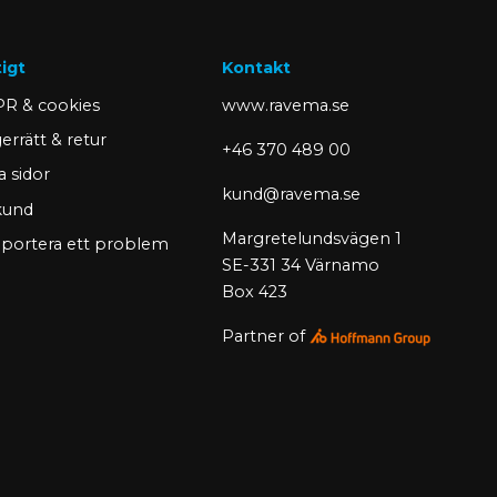
tigt
Kontakt
R & cookies
www.ravema.se
errätt & retur
+46 370 489 00
a sidor
kund@ravema.se
 kund
Margretelundsvägen 1
portera ett problem
SE-331 34 Värnamo
Box 423
Partner of