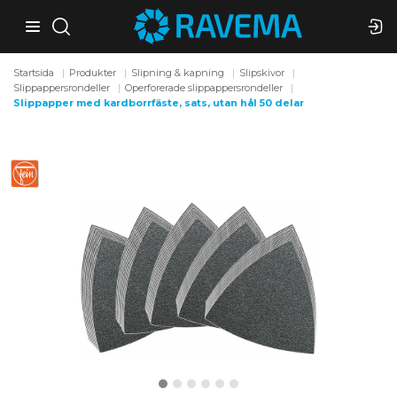
Startsida
Produkter
Slipning & kapning
Slipskivor
Slippappersrondeller
Operforerade slippappersrondeller
Slippapper med kardborrfäste, sats, utan hål 50 delar