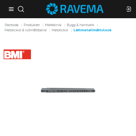
Startsida
Produkter
Mätteknik
Bygg & hantverk
Mätstickor & rullmåttband
Mätstickor
Lättmetallmåttstock