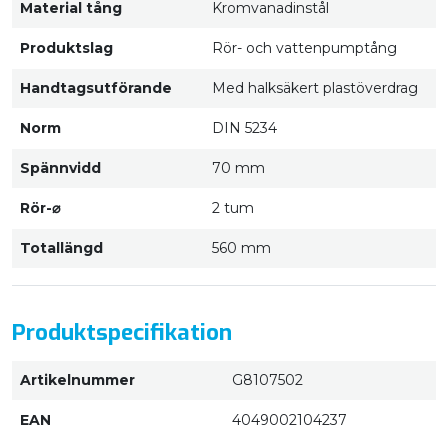
Material tång
Kromvanadinstål
Produktslag
Rör- och vattenpumptång
Handtagsutförande
Med halksäkert plastöverdrag
Norm
DIN 5234
Spännvidd
70 mm
Rör-⌀
2 tum
Totallängd
560 mm
Produktspecifikation
Artikelnummer
G8107502
EAN
4049002104237