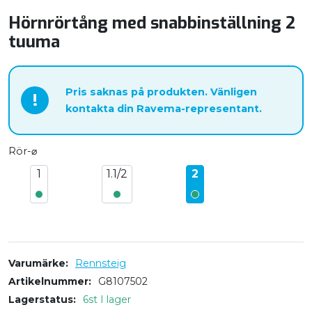
Hörnrörtång med snabbinställning 2
tuuma
Pris saknas på produkten. Vänligen
!
kontakta din Ravema-representant.
Rör-⌀
1
1.1/2
2
Varumärke
Rennsteig
Artikelnummer
G8107502
Lagerstatus
6st I lager