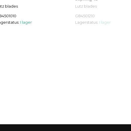
utz blades
Lutz blades
84501010
G84501210
agerstatus:
I lager
Lagerstatus:
I lager