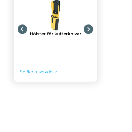
Hölster för kutterknivar
Brytklingsats, 10 
18 mm 'longlife
Se fler reservdelar