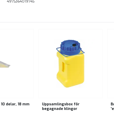
4975364019745
 10 delar, 18 mm
Uppsamlingsbox för
B
begagnade klingor
'