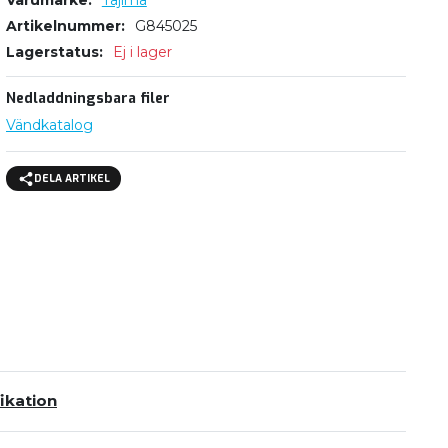
Varumärke
Tajima
Artikelnummer
G845025
Lagerstatus
Ej i lager
Nedladdningsbara filer
Vändkatalog
DELA ARTIKEL
ikation