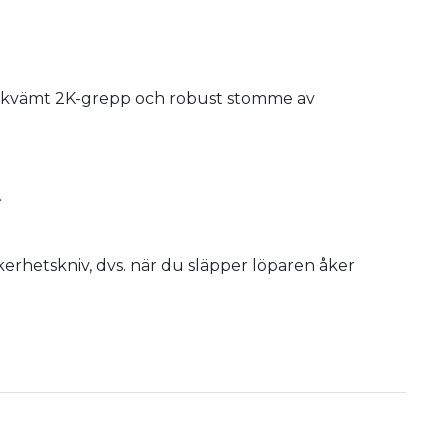
kvämt 2K-grepp och robust stomme av
.
kerhetskniv, dvs. när du släpper löparen åker