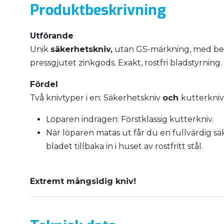
Produktbeskrivning
Utförande
Unik
säkerhetskniv,
utan GS-märkning, med be
pressgjutet zinkgods. Exakt, rostfri bladstyrning.
Fördel
Två knivtyper i en: Säkerhetskniv
och
kutterkniv
Löparen indragen: Förstklassig kutterkniv.
När löparen matas ut får du en fullvärdig sä
bladet tillbaka in i huset av rostfritt stål.
Extremt mångsidig kniv!