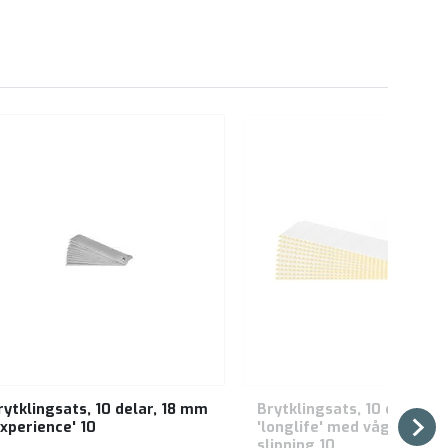
rytklingsats, 10 delar, 18 mm
Brytklingsats, 10 delar, 
experience' 10
'longlife' med vågformad
slipning 10