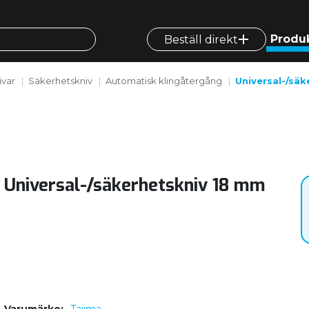
Produ
Beställ direkt
ivar
Säkerhetskniv
Automatisk klingåtergång
Universal-/sä
Universal-/säkerhetskniv 18 mm