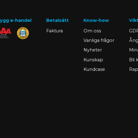
ygg e-handel
Betalsätt
Know-how
Vik
Faktura
Om oss
GDP
Vanliga frågor
Ång
Nyheter
Min
Kunskap
Bli
Kundcase
Rap