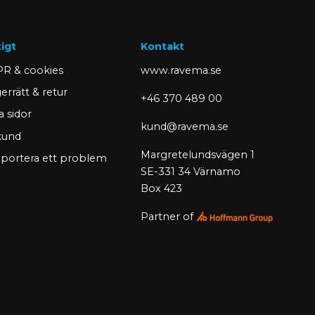
tigt
Kontakt
R & cookies
www.ravema.se
errätt & retur
+46 370 489 00
a sidor
kund@ravema.se
 kund
Margretelundsvägen 1
portera ett problem
SE-331 34 Värnamo
Box 423
Partner of