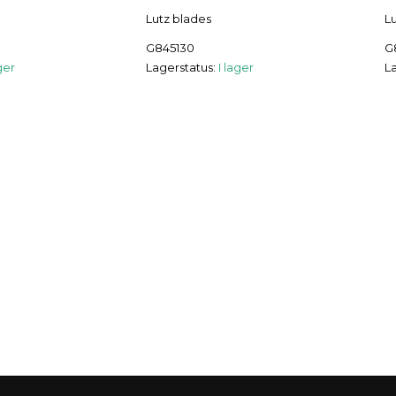
Lutz blades
L
G845130
G
ger
Lagerstatus:
I lager
L