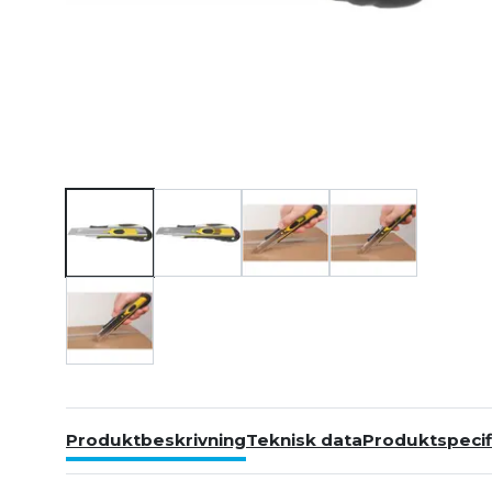
Produktbeskrivning
Teknisk data
Produktspecif