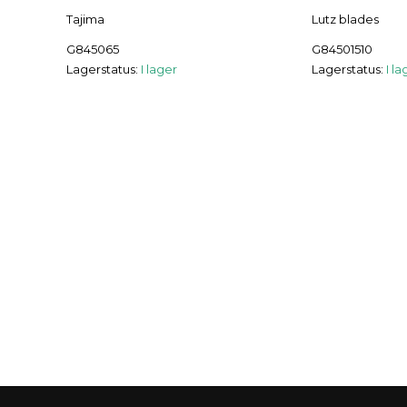
Tajima
Lutz blades
G845065
G84501510
Lagerstatus:
I lager
Lagerstatus:
I la