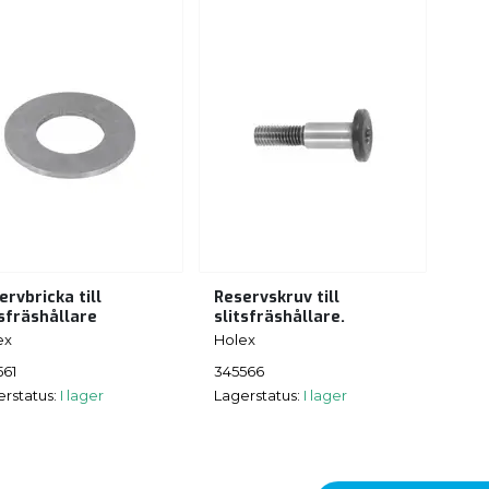
ervbricka till
Reservskruv till
tsfräshållare
slitsfräshållare.
ex
Holex
561
345566
erstatus:
I lager
Lagerstatus:
I lager