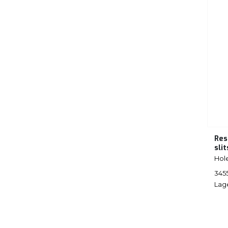
Res
sli
Hol
345
Lag