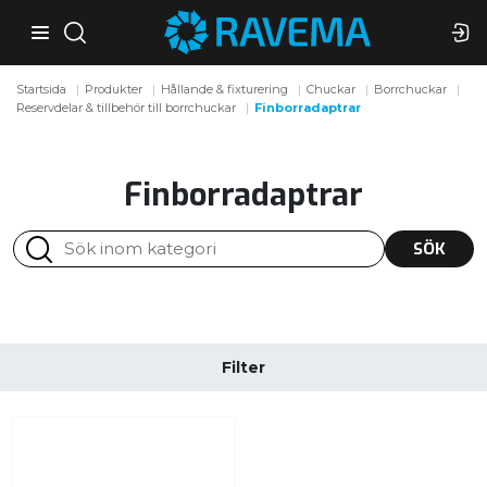
Startsida
Produkter
Hållande & fixturering
Chuckar
Borrchuckar
Reservdelar & tillbehör till borrchuckar
Finborradaptrar
Finborradaptrar
SÖK
Filter