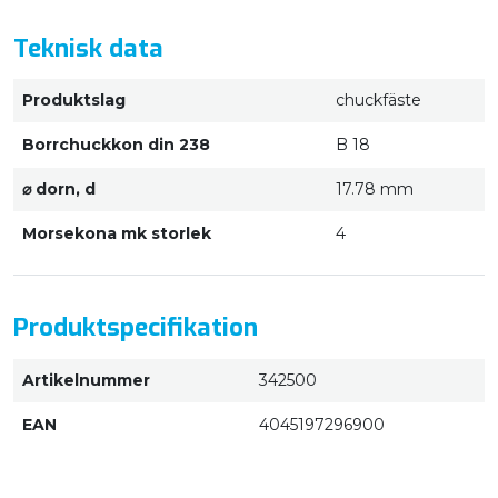
Teknisk data
Produktslag
chuckfäste
Borrchuckkon din 238
B 18
⌀ dorn, d
17.78 mm
Morsekona mk storlek
4
Produktspecifikation
Artikelnummer
342500
EAN
4045197296900