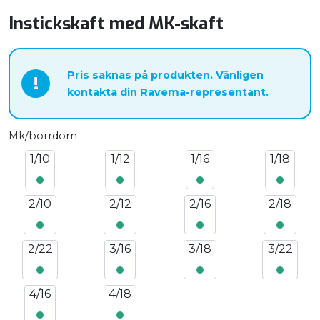
Instickskaft med MK-skaft
Pris saknas på produkten. Vänligen
!
kontakta din Ravema-representant.
Mk/borrdorn
1/10
1/12
1/16
1/18
2/10
2/12
2/16
2/18
2/22
3/16
3/18
3/22
4/16
4/18