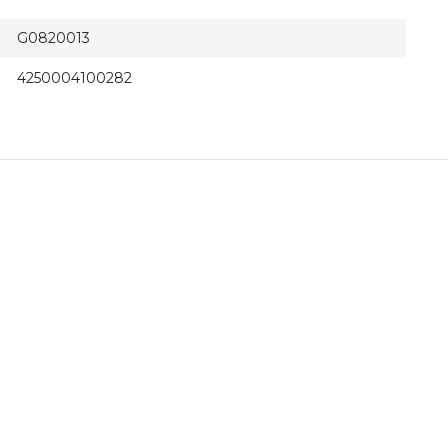
G0820013
4250004100282