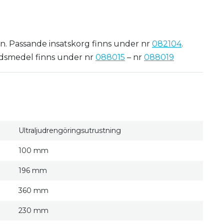
an. Passande insatskorg finns under nr
082104
.
ddsmedel finns under nr
088015
– nr
088019
Ultraljudrengöringsutrustning
100 mm
196 mm
360 mm
230 mm