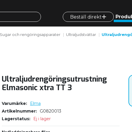
Produ
Beställ direkt
Sugar och rengöringsapparater
Ultraljudstvättar
Ultraljudreng
Ultraljudrengöringsutrustning
Elmasonic xtra TT 3
Varumärke
Elma
Artikelnummer
G0820013
Lagerstatus
Ej i lager