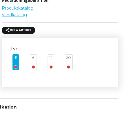
Nedladdningsbara filer
Produktkatalog
Vändkatalog
DELA ARTIKEL
Typ
3
6
12
20
ikation