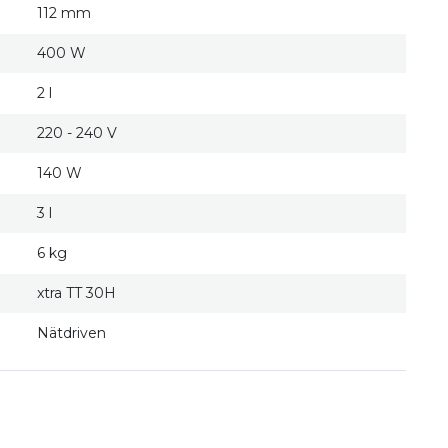
112 mm
400 W
2 l
220 - 240 V
140 W
3 l
6 kg
xtra TT 30H
Nätdriven