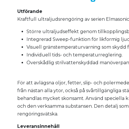
Utförande
Kraftfull ultraljudsrengöring av serien Elmasoni
Större ultraljudseffekt genom tillkopplings
Integrerad Sweep-funktion för likformig lju
Visuell gränstemperaturvarning som skydd fö
Individuell tids- och temperaturreglering.
Överskådlig strilvattenskyddad manöverpan
För att avlägsna oljor, fetter, slip- och polermede
från nästan alla ytor, också på svårtillgängliga s
behandlas mycket skonsamt. Använd speciella k
och den verksamma substansen. Den detalj som 
rengöringsvätska.
Leveransinnehåll