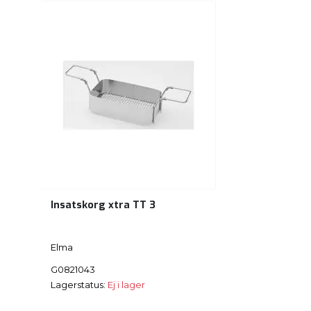
Insatskorg xtra TT 3
Elma
G0821043
Lagerstatus:
Ej i lager