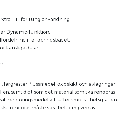
c xtra TT- för tung användning.
bar Dynamic-funktion.
dfördelning i rengöringsbadet.
r känsliga delar.
el.
l, färgrester, flussmedel, oxidskikt och avlagringar
tällen, samtidigt som det material som ska rengöras
raftrengöringsmedel allt efter smutsighetsgraden
ska rengöras måste vara helt omgiven av